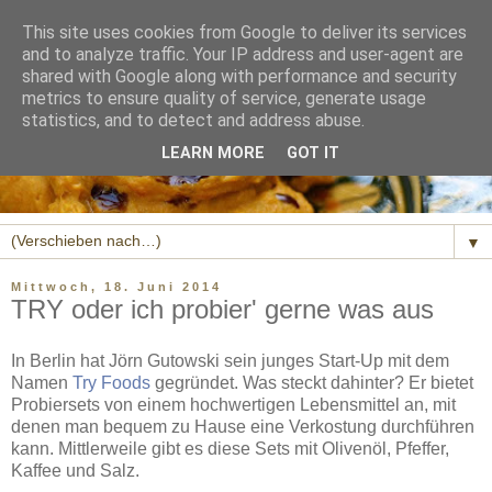
This site uses cookies from Google to deliver its services
and to analyze traffic. Your IP address and user-agent are
shared with Google along with performance and security
metrics to ensure quality of service, generate usage
statistics, and to detect and address abuse.
LEARN MORE
GOT IT
▼
Mittwoch, 18. Juni 2014
TRY oder ich probier' gerne was aus
In Berlin hat Jörn Gutowski sein junges Start-Up mit dem
Namen
Try Foods
gegründet. Was steckt dahinter? Er bietet
Probiersets von einem hochwertigen Lebensmittel an, mit
denen man bequem zu Hause eine Verkostung durchführen
kann. Mittlerweile gibt es diese Sets mit Olivenöl, Pfeffer,
Kaffee und Salz.