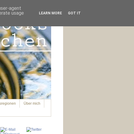
 user-agent
nerate usage
LEARN MORE
GOT IT
sregionen
Über mich