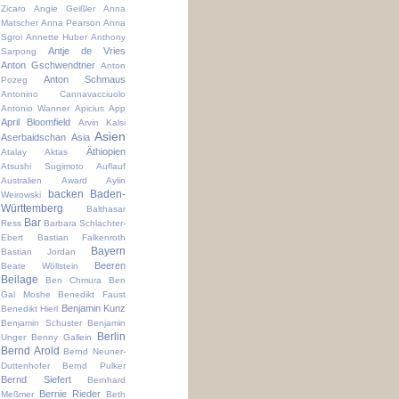
Zicaro
Angie Geißler
Anna
Matscher
Anna Pearson
Anna
Sgroi
Annette Huber
Anthony
Antje de Vries
Sarpong
Anton Gschwendtner
Anton
Anton Schmaus
Pozeg
Antonino Cannavacciuolo
Antonio Wanner
Apicius
App
April Bloomfield
Arvin Kalsi
Asien
Aserbaidschan
Asia
Äthiopien
Atalay Aktas
Atsushi Sugimoto
Auflauf
Australien
Award
Aylin
backen
Baden-
Weirowski
Württemberg
Balthasar
Bar
Ress
Barbara Schlachter-
Ebert
Bastian Falkenroth
Bayern
Bastian Jordan
Beeren
Beate Wöllstein
Beilage
Ben Chmura
Ben
Gal Moshe
Benedikt Faust
Benjamin Kunz
Benedikt Hierl
Benjamin Schuster
Benjamin
Berlin
Unger
Benny Gallein
Bernd Arold
Bernd Neuner-
Duttenhofer
Bernd Pulker
Bernd Siefert
Bernhard
Bernie Rieder
Meßmer
Beth