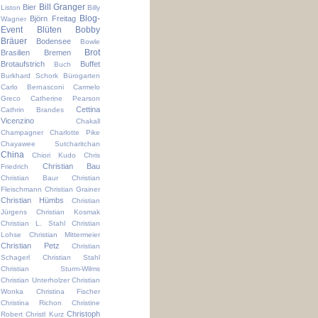
Bill Granger
Bier
Liston
Billy
Blog-
Björn Freitag
Wagner
Event
Blüten
Bobby
Bräuer
Bodensee
Bowle
Brot
Brasilien
Bremen
Brotaufstrich
Buffet
Buch
Burkhard Schork
Bürogarten
Carlo Bernasconi
Carmelo
Greco
Catherine Pearson
Cettina
Cathrin Brandes
Vicenzino
Chakall
Champagner
Charlotte Pike
Chayawee Sutcharitchan
China
Chiori Kudo
Chris
Christian Bau
Friedrich
Christian Baur
Christian
Fleischmann
Christian Grainer
Christian Hümbs
Christian
Jürgens
Christian Kosmak
Christian L. Stahl
Christian
Lohse
Christian Mittermeier
Christian Petz
Christian
Schagerl
Christian Stahl
Christian Sturm-Wilms
Christian Unterholzer
Christian
Wonka
Christina Fischer
Christina Richon
Christine
Christoph
Robert
Christl Kurz