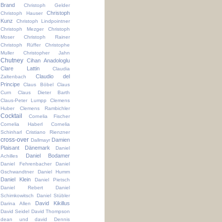
Brand
Christoph Gelder
Christoph
Christoph Hauser
Kunz
Christoph Lindpointner
Christoph Mezger
Christoph
Moser
Christoph Rainer
Christoph Rüffer
Christophe
Muller
Christopher Jahn
Chutney
Cihan Anadologlu
Clare Lattin
Claudia
Claudio del
Zaltenbach
Principe
Claus Böbel
Claus
Curn
Claus Dieter Barth
Claus-Peter Lumpp
Clemens
Huber
Clemens Rambichler
Cocktail
Cornelia Fischer
Cornelia Haberl
Cornelia
Schinharl
Cristiano Rienzner
cross-over
Damien
Dallmayr
Plaisant
Dänemark
Daniel
Daniel Bodamer
Achilles
Daniel Fehrenbacher
Daniel
Gschwandtner
Daniel Humm
Daniel Klein
Daniel Pietsch
Daniel Rebert
Daniel
Schimkowitsch
Daniel Stübler
David Kikillus
Darina Allen
David Seidel
David Thompson
dean und david
Dennis