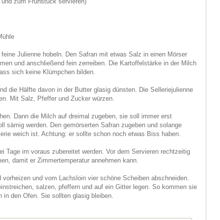
n und zum Frühstück servieren)
Mühle
 feine Julienne hobeln. Den Safran mit etwas Salz in einen Mörser
men und anschließend fein zerreiben. Die Kartoffelstärke in der Milch
dass sich keine Klümpchen bilden.
nd die Hälfte davon in der Butter glasig dünsten. Die Selleriejulienne
n. Mit Salz, Pfeffer und Zucker würzen.
en. Dann die Milch auf dreimal zugeben, sie soll immer erst
ll sämig werden. Den gemörserten Safran zugeben und solange
lerie weich ist. Achtung: er sollte schon noch etwas Biss haben.
ei Tage im voraus zubereitet werden. Vor dem Servieren rechtzeitig
en, damit er Zimmertemperatur annehmen kann.
 vorheizen und vom Lachsloin vier schöne Scheiben abschneiden.
instreichen, salzen, pfeffern und auf ein Gitter legen. So kommen sie
 in den Ofen. Sie sollten glasig bleiben.