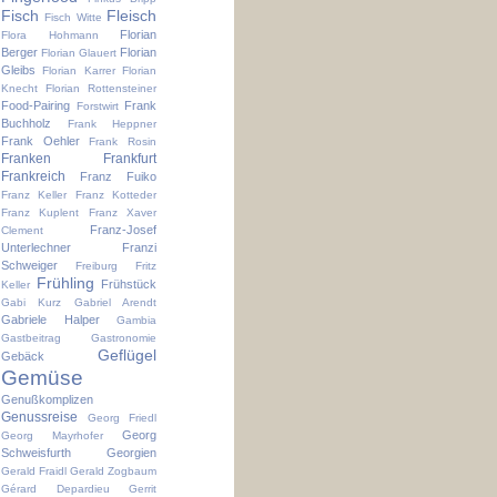
Fisch
Fleisch
Fisch Witte
Florian
Flora Hohmann
Berger
Florian
Florian Glauert
Gleibs
Florian Karrer
Florian
Knecht
Florian Rottensteiner
Food-Pairing
Frank
Forstwirt
Buchholz
Frank Heppner
Frank Oehler
Frank Rosin
Franken
Frankfurt
Frankreich
Franz Fuiko
Franz Keller
Franz Kotteder
Franz Kuplent
Franz Xaver
Franz-Josef
Clement
Unterlechner
Franzi
Schweiger
Freiburg
Fritz
Frühling
Frühstück
Keller
Gabi Kurz
Gabriel Arendt
Gabriele Halper
Gambia
Gastbeitrag
Gastronomie
Geflügel
Gebäck
Gemüse
Genußkomplizen
Genussreise
Georg Friedl
Georg
Georg Mayrhofer
Schweisfurth
Georgien
Gerald Fraidl
Gerald Zogbaum
Gérard Depardieu
Gerrit