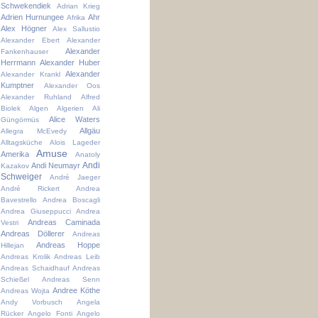
Schwekendiek
Adrian Krieg
Adrien Hurnungee
Ahr
Afrika
Alex Högner
Alex Sallustio
Alexander Ebert
Alexander
Alexander
Fankenhauser
Herrmann
Alexander Huber
Alexander
Alexander Krankl
Kumptner
Alexander Oos
Alexander Ruhland
Alfred
Biolek
Algen
Algerien
Ali
Alice Waters
Güngörmüs
Allgäu
Allegra McEvedy
Alltagsküche
Alois Lageder
Amuse
Amerika
Anatoly
Andi
Andi Neumayr
Kazakov
Schweiger
André Jaeger
André Rickert
Andrea
Bavestrello
Andrea Boscagli
Andrea Giuseppucci
Andrea
Andreas Caminada
Vestri
Andreas Döllerer
Andreas
Andreas Hoppe
Hillejan
Andreas Krolik
Andreas Leib
Andreas Schaidhauf
Andreas
Schießel
Andreas Senn
Andree Köthe
Andreas Wojta
Andy Vorbusch
Angela
Rücker
Angelo Fonti
Angelo