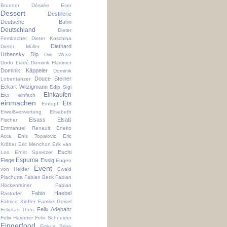
Brunner
Désirée Eser
Dessert
Destillerie
Deutsche Bahn
Deutschland
Dieter
Fembacher
Dieter Koschina
Diethard
Dieter Müller
Urbansky
Dip
Dirk Würtz
Dodo Liadé
Dominik Flammer
Dominik Käppeler
Dominik
Douce Steiner
Lobentanzer
Eckart Witzigmann
Edip Sigl
Einkaufen
Eier
einfach
einmachen
Eis
Eintopf
Eiweißverwertung
Elisabeth
Elsass
Elsaß
Fischer
Emmanuel Renault
Eneko
Atxa
Enis Topalovic
Eric
Kröber
Eric Menchon
Erik van
Eschi
Loo
Ernst Spreitzer
Espuma
Fiege
Essig
Eugen
Event
von Heider
Ewald
Plachutta
Fabian Beck
Fabian
Höckenreiner
Fabian
Fabio Haebel
Rastorfer
Fabrice Kieffer
Familie Geisel
Felix Adebahr
Felicitas Then
Felix Haiderer
Felix Schneider
Fingerfood
Finkus Bripp