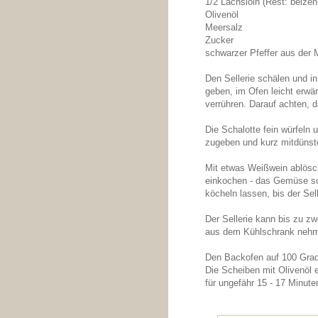
1/2 Lachsloin (Rest: beize
Olivenöl
Meersalz
Zucker
schwarzer Pfeffer aus der 
Den Sellerie schälen und in
geben, im Ofen leicht erwär
verrühren. Darauf achten, 
Die Schalotte fein würfeln u
zugeben und kurz mitdünste
Mit etwas Weißwein ablösch
einkochen - das Gemüse so
köcheln lassen, bis der Sel
Der Sellerie kann bis zu zw
aus dem Kühlschrank nehm
Den Backofen auf 100 Grad
Die Scheiben mit Olivenöl e
für ungefähr 15 - 17 Minuten