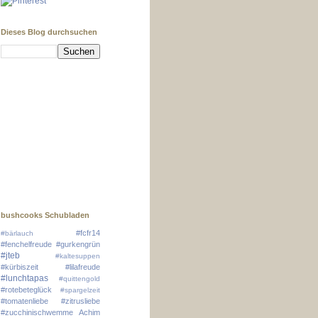
Dieses Blog durchsuchen
bushcooks Schubladen
#fcfr14
#bärlauch
#fenchelfreude
#gurkengrün
#jteb
#kaltesuppen
#kürbiszeit
#lilafreude
#lunchtapas
#quittengold
#rotebeteglück
#spargelzeit
#tomatenliebe
#zitrusliebe
#zucchinischwemme
Achim