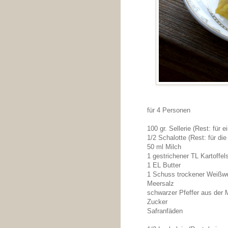
für 4 Personen
100 gr. Sellerie (Rest: für 
1/2 Schalotte (Rest: für d
50 ml Milch
1 gestrichener TL Kartoffel
1 EL Butter
1 Schuss trockener Weißw
Meersalz
schwarzer Pfeffer aus der 
Zucker
Safranfäden