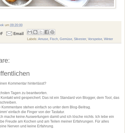
ook
um
09:20:00
Labels:
Amuse
,
Fisch
,
Gemüse
,
Silvester
,
Vorspeise
,
Winter
re:
fentlichen
einen Kommentar hinterlässt?
ächsten Tagen zu beantworten.
ontakt wird gespeichert. Das ist ein Standard von Blogger, dem Tool, das
 schreiben.
ie Kommentare stehen einfach so unter dem Blog-Beitrag.
nimm' einfach die Finger von der Tastatur.
 ich mache keine Auswertungen damit und ich lösche nichts. Ich lebe ein
be Freude am Kochen und am Teilen meiner Erfahrungen. Für alles
keine Nerven und keine Erfahrung.