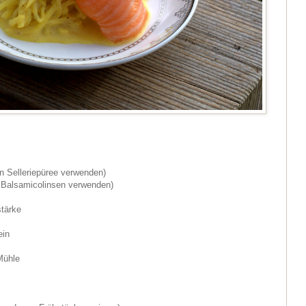
ein Selleriepüree verwenden)
ie Balsamicolinsen verwenden)
stärke
ein
Mühle