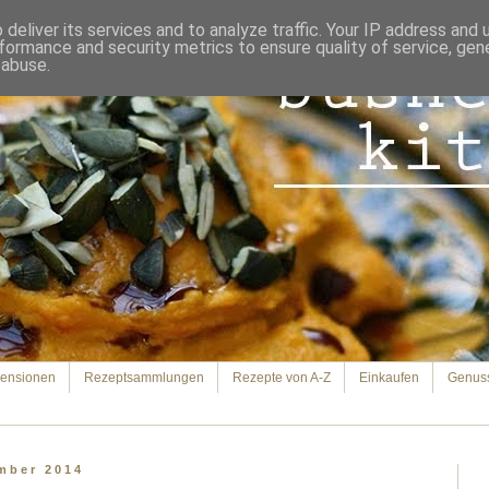
deliver its services and to analyze traffic. Your IP address and
formance and security metrics to ensure quality of service, ge
 abuse.
ensionen
Rezeptsammlungen
Rezepte von A-Z
Einkaufen
Genus
ember 2014