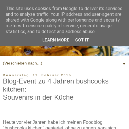
This site uses cookies from Google to deliver its services
and to analyze traffic. Your IP address and user-agent are
shared with Google along with performance and security
metrics to ensure quality of service, generate usage
statistics, and to detect and address abuse.
LEARN MORE
GOT IT
▼
Donnerstag, 12. Februar 2015
Blog-Event zu 4 Jahren bushcooks
kitchen:
Souvenirs in der Küche
Heute vor vier Jahren habe ich meinen Foodblog
"bushcooks kitchen" gestartet, ohne zu ahnen, was sich