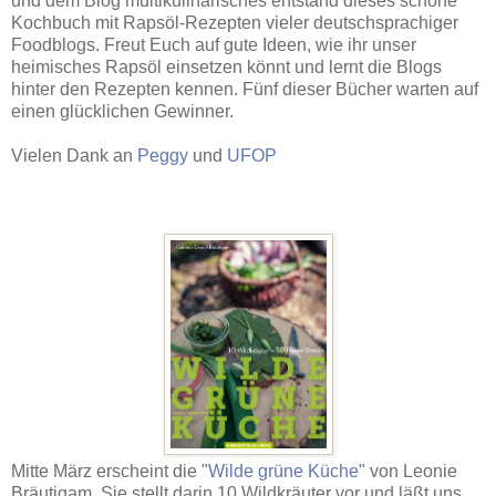
und dem Blog multikulinarisches entstand dieses schöne
Kochbuch mit Rapsöl-Rezepten vieler deutschsprachiger
Foodblogs. Freut Euch auf gute Ideen, wie ihr unser
heimisches Rapsöl einsetzen könnt und lernt die Blogs
hinter den Rezepten kennen. Fünf dieser Bücher warten auf
einen glücklichen Gewinner.
Vielen Dank an
Peggy
und
UFOP
Mitte März erscheint die "
Wilde grüne Küche
" von Leonie
Bräutigam. Sie stellt darin 10 Wildkräuter vor und läßt uns