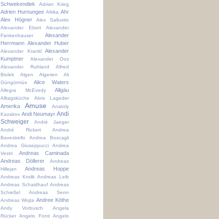
Schwekendiek
Adrian Krieg
Adrien Hurnungee
Ahr
Afrika
Alex Högner
Alex Sallustio
Alexander Ebert
Alexander
Alexander
Fankenhauser
Herrmann
Alexander Huber
Alexander
Alexander Krankl
Kumptner
Alexander Oos
Alexander Ruhland
Alfred
Biolek
Algen
Algerien
Ali
Alice Waters
Güngörmüs
Allgäu
Allegra McEvedy
Alltagsküche
Alois Lageder
Amuse
Amerika
Anatoly
Andi
Andi Neumayr
Kazakov
Schweiger
André Jaeger
André Rickert
Andrea
Bavestrello
Andrea Boscagli
Andrea Giuseppucci
Andrea
Andreas Caminada
Vestri
Andreas Döllerer
Andreas
Andreas Hoppe
Hillejan
Andreas Krolik
Andreas Leib
Andreas Schaidhauf
Andreas
Schießel
Andreas Senn
Andree Köthe
Andreas Wojta
Andy Vorbusch
Angela
Rücker
Angelo Fonti
Angelo