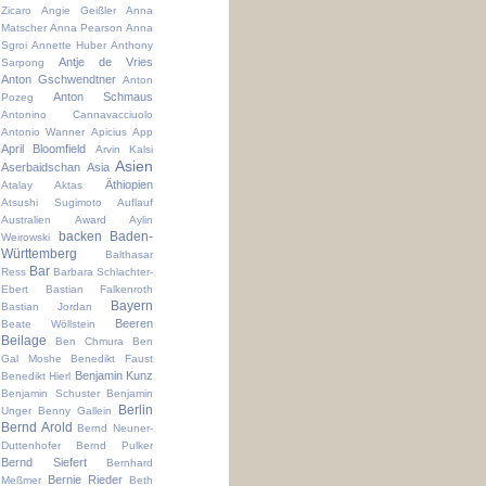
Zicaro
Angie Geißler
Anna
Matscher
Anna Pearson
Anna
Sgroi
Annette Huber
Anthony
Antje de Vries
Sarpong
Anton Gschwendtner
Anton
Anton Schmaus
Pozeg
Antonino Cannavacciuolo
Antonio Wanner
Apicius
App
April Bloomfield
Arvin Kalsi
Asien
Aserbaidschan
Asia
Äthiopien
Atalay Aktas
Atsushi Sugimoto
Auflauf
Australien
Award
Aylin
backen
Baden-
Weirowski
Württemberg
Balthasar
Bar
Ress
Barbara Schlachter-
Ebert
Bastian Falkenroth
Bayern
Bastian Jordan
Beeren
Beate Wöllstein
Beilage
Ben Chmura
Ben
Gal Moshe
Benedikt Faust
Benjamin Kunz
Benedikt Hierl
Benjamin Schuster
Benjamin
Berlin
Unger
Benny Gallein
Bernd Arold
Bernd Neuner-
Duttenhofer
Bernd Pulker
Bernd Siefert
Bernhard
Bernie Rieder
Meßmer
Beth