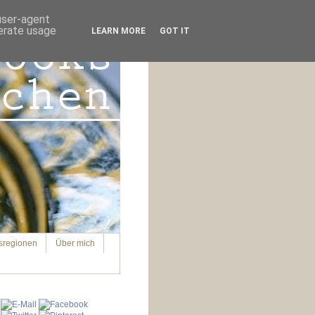
 user-agent
nerate usage
LEARN MORE
GOT IT
sregionen
Über mich