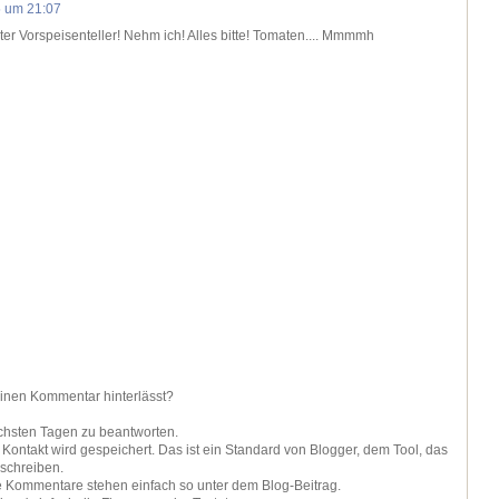
5 um 21:07
r Vorspeisenteller! Nehm ich! Alles bitte! Tomaten.... Mmmmh
einen Kommentar hinterlässt?
ächsten Tagen zu beantworten.
ontakt wird gespeichert. Das ist ein Standard von Blogger, dem Tool, das
 schreiben.
ie Kommentare stehen einfach so unter dem Blog-Beitrag.