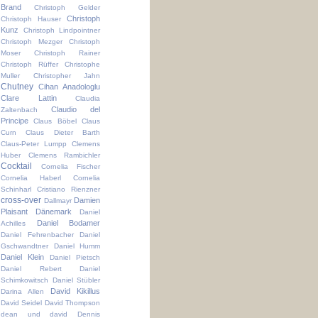
Brand
Christoph Gelder
Christoph
Christoph Hauser
Kunz
Christoph Lindpointner
Christoph Mezger
Christoph
Moser
Christoph Rainer
Christoph Rüffer
Christophe
Muller
Christopher Jahn
Chutney
Cihan Anadologlu
Clare Lattin
Claudia
Claudio del
Zaltenbach
Principe
Claus Böbel
Claus
Curn
Claus Dieter Barth
Claus-Peter Lumpp
Clemens
Huber
Clemens Rambichler
Cocktail
Cornelia Fischer
Cornelia Haberl
Cornelia
Schinharl
Cristiano Rienzner
cross-over
Damien
Dallmayr
Plaisant
Dänemark
Daniel
Daniel Bodamer
Achilles
Daniel Fehrenbacher
Daniel
Gschwandtner
Daniel Humm
Daniel Klein
Daniel Pietsch
Daniel Rebert
Daniel
Schimkowitsch
Daniel Stübler
David Kikillus
Darina Allen
David Seidel
David Thompson
dean und david
Dennis