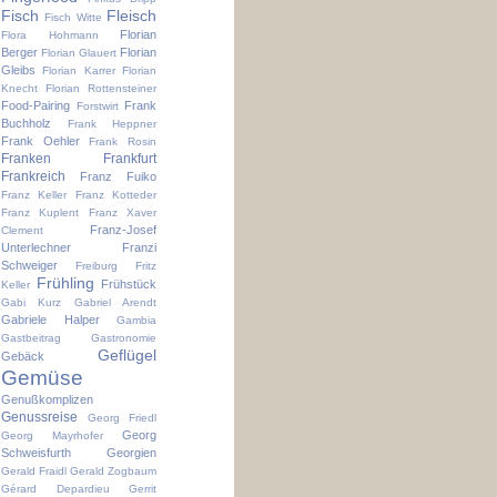
Fisch
Fleisch
Fisch Witte
Florian
Flora Hohmann
Berger
Florian
Florian Glauert
Gleibs
Florian Karrer
Florian
Knecht
Florian Rottensteiner
Food-Pairing
Frank
Forstwirt
Buchholz
Frank Heppner
Frank Oehler
Frank Rosin
Franken
Frankfurt
Frankreich
Franz Fuiko
Franz Keller
Franz Kotteder
Franz Kuplent
Franz Xaver
Franz-Josef
Clement
Unterlechner
Franzi
Schweiger
Freiburg
Fritz
Frühling
Frühstück
Keller
Gabi Kurz
Gabriel Arendt
Gabriele Halper
Gambia
Gastbeitrag
Gastronomie
Geflügel
Gebäck
Gemüse
Genußkomplizen
Genussreise
Georg Friedl
Georg
Georg Mayrhofer
Schweisfurth
Georgien
Gerald Fraidl
Gerald Zogbaum
Gérard Depardieu
Gerrit