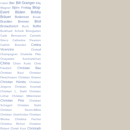
Bill Granger
Bier
Liston
Billy
Blog-
Björn Freitag
Wagner
Event
Blüten
Bobby
Bräuer
Bodensee
Bowle
Brot
Brasilien
Bremen
Brotaufstrich
Buffet
Buch
Burkhard Schork
Bürogarten
Carlo Bernasconi
Carmelo
Greco
Catherine Pearson
Cettina
Cathrin Brandes
Vicenzino
Chakall
Champagner
Charlotte Pike
Chayawee Sutcharitchan
China
Chiori Kudo
Chris
Christian Bau
Friedrich
Christian Baur
Christian
Fleischmann
Christian Grainer
Christian Hümbs
Christian
Jürgens
Christian Kosmak
Christian L. Stahl
Christian
Lohse
Christian Mittermeier
Christian Petz
Christian
Schagerl
Christian Stahl
Christian Sturm-Wilms
Christian Unterholzer
Christian
Wonka
Christina Fischer
Christina Richon
Christine
Christoph
Robert
Christl Kurz