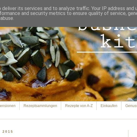
deliver its services and to analyze traffic. Your IP address and
formance and security metrics to ensure quality of service, ge
 abuse.
ensionen
Rezeptsammlungen
Rezepte von A-Z
Einkaufen
Genus
t 2015