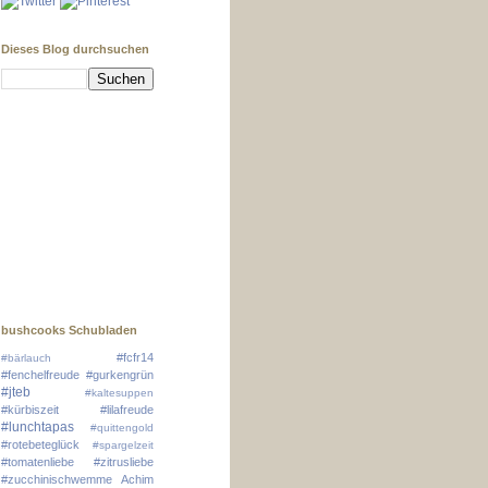
Dieses Blog durchsuchen
bushcooks Schubladen
#fcfr14
#bärlauch
#fenchelfreude
#gurkengrün
#jteb
#kaltesuppen
#kürbiszeit
#lilafreude
#lunchtapas
#quittengold
#rotebeteglück
#spargelzeit
#tomatenliebe
#zitrusliebe
#zucchinischwemme
Achim