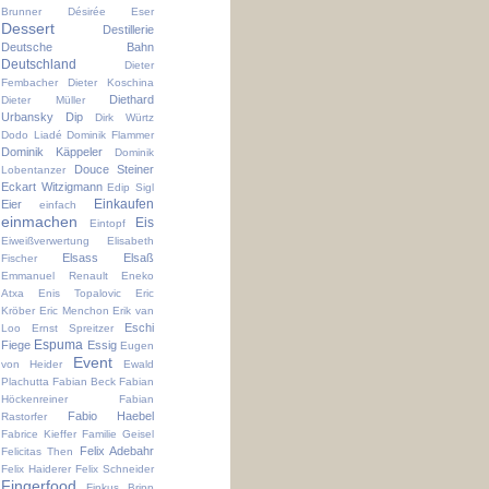
Brunner
Désirée Eser
Dessert
Destillerie
Deutsche Bahn
Deutschland
Dieter
Fembacher
Dieter Koschina
Diethard
Dieter Müller
Urbansky
Dip
Dirk Würtz
Dodo Liadé
Dominik Flammer
Dominik Käppeler
Dominik
Douce Steiner
Lobentanzer
Eckart Witzigmann
Edip Sigl
Einkaufen
Eier
einfach
einmachen
Eis
Eintopf
Eiweißverwertung
Elisabeth
Elsass
Elsaß
Fischer
Emmanuel Renault
Eneko
Atxa
Enis Topalovic
Eric
Kröber
Eric Menchon
Erik van
Eschi
Loo
Ernst Spreitzer
Espuma
Fiege
Essig
Eugen
Event
von Heider
Ewald
Plachutta
Fabian Beck
Fabian
Höckenreiner
Fabian
Fabio Haebel
Rastorfer
Fabrice Kieffer
Familie Geisel
Felix Adebahr
Felicitas Then
Felix Haiderer
Felix Schneider
Fingerfood
Finkus Bripp