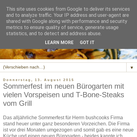
This site uses cookies from Google to deliver its services
and to analyze traffic. Your IP address and user-agent are
shared with Google along with performance and security
metrics to ensure quality of service, generate usage
statistics, and to detect and address abuse.
LEARN MORE
GOT IT
▼
Donnerstag, 13. August 2015
Sommerfest im neuen Bürogarten mit
vielen Vorspeisen und T-Bone-Steaks
vom Grill
Das alljährliche Sommerfest für Herrn bushcooks Firma
stand heuer unter ganz besonderen Vorzeichen. Die Firma
ist vor drei Monaten umgezogen und somit gab es eine neue
Küche und einen neuen Bürogarten - beides kannte ich