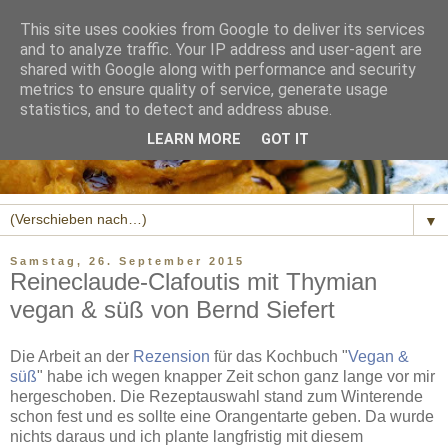
This site uses cookies from Google to deliver its services
and to analyze traffic. Your IP address and user-agent are
shared with Google along with performance and security
metrics to ensure quality of service, generate usage
statistics, and to detect and address abuse.
LEARN MORE
GOT IT
▼
Samstag, 26. September 2015
Reineclaude-Clafoutis mit Thymian
vegan & süß von Bernd Siefert
Die Arbeit an der
Rezension
für das Kochbuch "
Vegan &
süß
" habe ich wegen knapper Zeit schon ganz lange vor mir
hergeschoben. Die Rezeptauswahl stand zum Winterende
schon fest und es sollte eine Orangentarte geben. Da wurde
nichts daraus und ich plante langfristig mit diesem