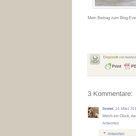
Mein Beitrag zum Blog-Event
Eingestellt von
bushc
3 Kommentare:
Sewwi
14. März 20
Welch ein Glück, da
Antworten
Antworten