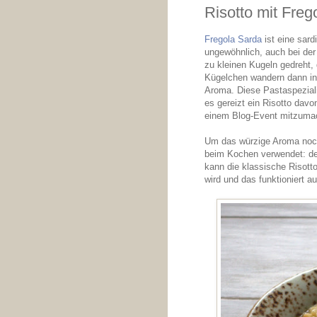
Risotto mit Freg
Fregola Sarda
ist eine sard
ungewöhnlich, auch bei der
zu kleinen Kugeln gedreht,
Kügelchen wandern dann in 
Aroma. Diese Pastaspeziali
es gereizt ein Risotto dav
einem Blog-Event mitzuma
Um das würzige Aroma noch
beim Kochen verwendet: de
kann die klassische Risott
wird und das funktioniert a