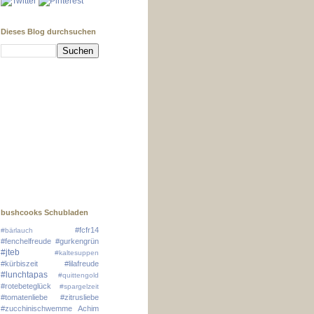
Dieses Blog durchsuchen
bushcooks Schubladen
#fcfr14
#bärlauch
#fenchelfreude
#gurkengrün
#jteb
#kaltesuppen
#kürbiszeit
#lilafreude
#lunchtapas
#quittengold
#rotebeteglück
#spargelzeit
#tomatenliebe
#zitrusliebe
#zucchinischwemme
Achim