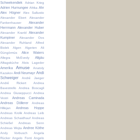
Schwekendiek
Adrian Krieg
Adrien Hurnungee
Ahr
Afrika
Alex Högner
Alex Sallustio
Alexander Ebert
Alexander
Alexander
Fankenhauser
Herrmann
Alexander Huber
Alexander
Alexander Krankl
Kumptner
Alexander Oos
Alexander Ruhland
Alfred
Biolek
Algen
Algerien
Ali
Alice Waters
Güngörmüs
Allgäu
Allegra McEvedy
Alltagsküche
Alois Lageder
Amuse
Amerika
Anatoly
Andi
Andi Neumayr
Kazakov
Schweiger
André Jaeger
André Rickert
Andrea
Bavestrello
Andrea Boscagli
Andrea Giuseppucci
Andrea
Andreas Caminada
Vestri
Andreas Döllerer
Andreas
Andreas Hoppe
Hillejan
Andreas Krolik
Andreas Leib
Andreas Schaidhauf
Andreas
Schießel
Andreas Senn
Andree Köthe
Andreas Wojta
Andy Vorbusch
Angela
Rücker
Angelo Fonti
Angelo