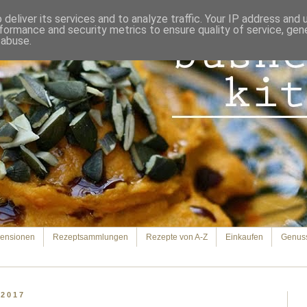
deliver its services and to analyze traffic. Your IP address and
formance and security metrics to ensure quality of service, ge
 abuse.
ensionen
Rezeptsammlungen
Rezepte von A-Z
Einkaufen
Genus
 2017