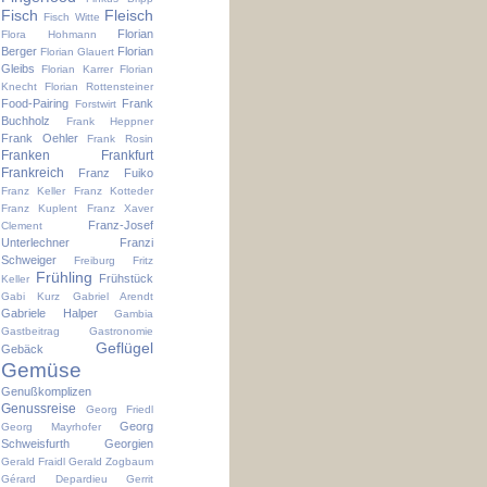
Fisch
Fleisch
Fisch Witte
Florian
Flora Hohmann
Berger
Florian
Florian Glauert
Gleibs
Florian Karrer
Florian
Knecht
Florian Rottensteiner
Food-Pairing
Frank
Forstwirt
Buchholz
Frank Heppner
Frank Oehler
Frank Rosin
Franken
Frankfurt
Frankreich
Franz Fuiko
Franz Keller
Franz Kotteder
Franz Kuplent
Franz Xaver
Franz-Josef
Clement
Unterlechner
Franzi
Schweiger
Freiburg
Fritz
Frühling
Frühstück
Keller
Gabi Kurz
Gabriel Arendt
Gabriele Halper
Gambia
Gastbeitrag
Gastronomie
Geflügel
Gebäck
Gemüse
Genußkomplizen
Genussreise
Georg Friedl
Georg
Georg Mayrhofer
Schweisfurth
Georgien
Gerald Fraidl
Gerald Zogbaum
Gérard Depardieu
Gerrit