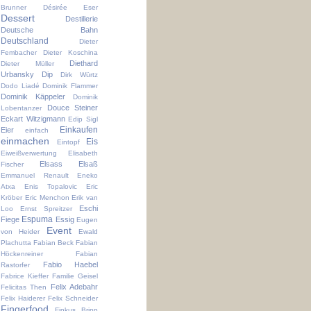
Brunner
Désirée Eser
Dessert
Destillerie
Deutsche Bahn
Deutschland
Dieter
Fembacher
Dieter Koschina
Diethard
Dieter Müller
Urbansky
Dip
Dirk Würtz
Dodo Liadé
Dominik Flammer
Dominik Käppeler
Dominik
Douce Steiner
Lobentanzer
Eckart Witzigmann
Edip Sigl
Einkaufen
Eier
einfach
einmachen
Eis
Eintopf
Eiweißverwertung
Elisabeth
Elsass
Elsaß
Fischer
Emmanuel Renault
Eneko
Atxa
Enis Topalovic
Eric
Kröber
Eric Menchon
Erik van
Eschi
Loo
Ernst Spreitzer
Espuma
Fiege
Essig
Eugen
Event
von Heider
Ewald
Plachutta
Fabian Beck
Fabian
Höckenreiner
Fabian
Fabio Haebel
Rastorfer
Fabrice Kieffer
Familie Geisel
Felix Adebahr
Felicitas Then
Felix Haiderer
Felix Schneider
Fingerfood
Finkus Bripp