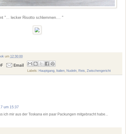
 "... lecker Risotto schlemmen.... "
ook
um
12:30:00
Labels:
Hauptgang
,
Italien
,
Nudeln
,
Reis
,
Zwischengericht
17 um 15:37
ss ich mir aus der Toskana ein paar Packungen mitgebracht habe...