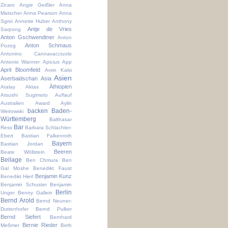
Zicaro
Angie Geißler
Anna
Matscher
Anna Pearson
Anna
Sgroi
Annette Huber
Anthony
Antje de Vries
Sarpong
Anton Gschwendtner
Anton
Anton Schmaus
Pozeg
Antonino Cannavacciuolo
Antonio Wanner
Apicius
App
April Bloomfield
Arvin Kalsi
Asien
Aserbaidschan
Asia
Äthiopien
Atalay Aktas
Atsushi Sugimoto
Auflauf
Australien
Award
Aylin
backen
Baden-
Weirowski
Württemberg
Balthasar
Bar
Ress
Barbara Schlachter-
Ebert
Bastian Falkenroth
Bayern
Bastian Jordan
Beeren
Beate Wöllstein
Beilage
Ben Chmura
Ben
Gal Moshe
Benedikt Faust
Benjamin Kunz
Benedikt Hierl
Benjamin Schuster
Benjamin
Berlin
Unger
Benny Gallein
Bernd Arold
Bernd Neuner-
Duttenhofer
Bernd Pulker
Bernd Siefert
Bernhard
Bernie Rieder
Meßmer
Beth