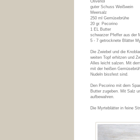
Olivenöl
guter Schuss Weißwein
Meersalz
250 ml Gemüsebrühe
20 gr. Pecorino
1 EL Butter
schwarzer Pfeffer aus der 
5 - 7 getrocknete Blätter M
Die Zwiebel und die Knobla
weiten Topf erhitzen und Z
Alles leicht salzen. Mit d
mit der heißen Gemüsebrühe
Nudeln bissfest sind.
Den Pecorino mit dem Spars
Butter zugeben. Mit Salz un
aufbewahren.
Die Myrteblätter in feine S