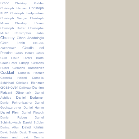
Brand
Christoph Gelder
Christoph
Christoph Hauser
Kunz
Christoph Lindpointner
Christoph Mezger
Christoph
Moser
Christoph Rainer
Christoph Rüffer
Christophe
Muller
Christopher Jahn
Chutney
Cihan Anadologlu
Clare Lattin
Claudia
Claudio del
Zaltenbach
Principe
Claus Böbel
Claus
Curn
Claus Dieter Barth
Claus-Peter Lumpp
Clemens
Huber
Clemens Rambichler
Cocktail
Cornelia Fischer
Cornelia Haberl
Cornelia
Schinharl
Cristiano Rienzner
cross-over
Damien
Dallmayr
Plaisant
Dänemark
Daniel
Daniel Bodamer
Achilles
Daniel Fehrenbacher
Daniel
Gschwandtner
Daniel Humm
Daniel Klein
Daniel Pietsch
Daniel Rebert
Daniel
Schimkowitsch
Daniel Stübler
David Kikillus
Darina Allen
David Seidel
David Thompson
dean und david
Dennis