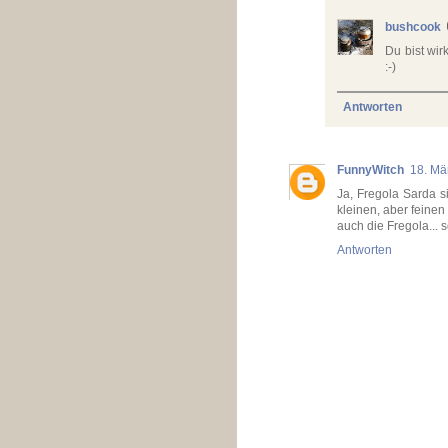
bushcook
Du bist wir
:-)
Antworten
FunnyWitch
18. Mä
Ja, Fregola Sarda s
kleinen, aber feinen
auch die Fregola...
Antworten