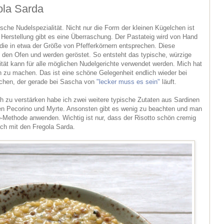
ola Sarda
ische Nudelspezialität. Nicht nur die Form der kleinen Kügelchen ist
 Herstellung gibt es eine Überraschung. Der Pastateig wird von Hand
 die in etwa der Größe von Pfefferkörnern entsprechen. Diese
den Ofen und werden geröstet. So entsteht das typische, würzige
tät kann für alle möglichen Nudelgerichte verwendet werden. Mich hat
on zu machen. Das ist eine schöne Gelegenheit endlich wieder bei
chen, der gerade bei Sascha von
"lecker muss es sein"
läuft.
 zu verstärken habe ich zwei weitere typische Zutaten aus Sardinen
n Pecorino und Myrte. Ansonsten gibt es wenig zu beachten und man
o-Methode anwenden. Wichtig ist nur, dass der Risotto schön cremig
uch mit den Fregola Sarda.