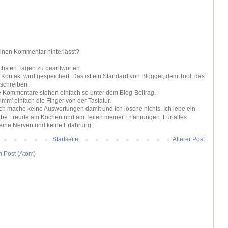
einen Kommentar hinterlässt?
ächsten Tagen zu beantworten.
ontakt wird gespeichert. Das ist ein Standard von Blogger, dem Tool, das
 schreiben.
ie Kommentare stehen einfach so unter dem Blog-Beitrag.
nimm' einfach die Finger von der Tastatur.
 ich mache keine Auswertungen damit und ich lösche nichts. Ich lebe ein
be Freude am Kochen und am Teilen meiner Erfahrungen. Für alles
keine Nerven und keine Erfahrung.
Startseite
Älterer Post
 Post (Atom)