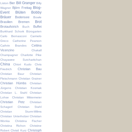
Bill Granger
Bier
Liston
Billy
Blog-
Björn Freitag
Wagner
Event
Blüten
Bobby
Bräuer
Bodensee
Bowle
Brot
Brasilien
Bremen
Brotaufstrich
Buffet
Buch
Burkhard Schork
Bürogarten
Carlo Bernasconi
Carmelo
Greco
Catherine Pearson
Cettina
Cathrin Brandes
Vicenzino
Chakall
Champagner
Charlotte Pike
Chayawee Sutcharitchan
China
Chiori Kudo
Chris
Christian Bau
Friedrich
Christian Baur
Christian
Fleischmann
Christian Grainer
Christian Hümbs
Christian
Jürgens
Christian Kosmak
Christian L. Stahl
Christian
Lohse
Christian Mittermeier
Christian Petz
Christian
Schagerl
Christian Stahl
Christian Sturm-Wilms
Christian Unterholzer
Christian
Wonka
Christina Fischer
Christina Richon
Christine
Christoph
Robert
Christl Kurz