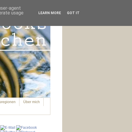
 user-agent
nerate usage
LEARN MORE
GOT IT
sregionen
Über mich