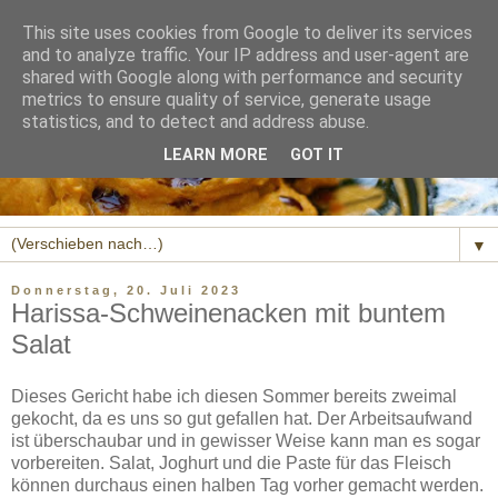
This site uses cookies from Google to deliver its services
and to analyze traffic. Your IP address and user-agent are
shared with Google along with performance and security
metrics to ensure quality of service, generate usage
statistics, and to detect and address abuse.
LEARN MORE
GOT IT
▼
Donnerstag, 20. Juli 2023
Harissa-Schweinenacken mit buntem
Salat
Dieses Gericht habe ich diesen Sommer bereits zweimal
gekocht, da es uns so gut gefallen hat. Der Arbeitsaufwand
ist überschaubar und in gewisser Weise kann man es sogar
vorbereiten. Salat, Joghurt und die Paste für das Fleisch
können durchaus einen halben Tag vorher gemacht werden.