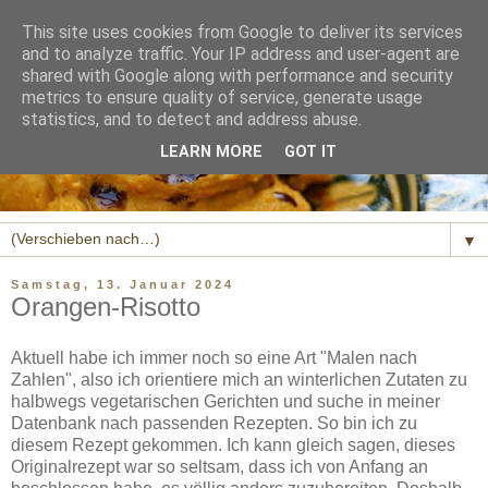
This site uses cookies from Google to deliver its services
and to analyze traffic. Your IP address and user-agent are
shared with Google along with performance and security
metrics to ensure quality of service, generate usage
statistics, and to detect and address abuse.
LEARN MORE
GOT IT
▼
Samstag, 13. Januar 2024
Orangen-Risotto
Aktuell habe ich immer noch so eine Art "Malen nach
Zahlen", also ich orientiere mich an winterlichen Zutaten zu
halbwegs vegetarischen Gerichten und suche in meiner
Datenbank nach passenden Rezepten. So bin ich zu
diesem Rezept gekommen. Ich kann gleich sagen, dieses
Originalrezept war so seltsam, dass ich von Anfang an