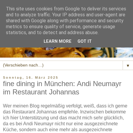
This site uses cookies from Google to deliver its services
and to analyze traffic. Your IP address and user-agent are
shared with Google along with performance and security
metrics to ensure quality of service, generate usage
statistics, and to detect and address abuse.
LEARN MORE
GOT IT
▼
Sonntag, 16. März 2025
fine dining in München: Andi Neumayr
im Restaurant Johannas
Wer meinen Blog regelmäßig verfolgt, weiß, dass ich gerne
das Restaurant Johannas empfehle. Inzwischen bekomme
ich hier Unterstützung und das macht mich sehr glücklich,
da es bei Andi Neumayr nicht nur eine ausgezeichnete
Küche, sondern auch eine mehr als ausgezeichnete