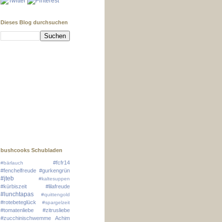
Dieses Blog durchsuchen
bushcooks Schubladen
#fcfr14
#bärlauch
#fenchelfreude
#gurkengrün
#jteb
#kaltesuppen
#kürbiszeit
#lilafreude
#lunchtapas
#quittengold
#rotebeteglück
#spargelzeit
#tomatenliebe
#zitrusliebe
#zucchinischwemme
Achim