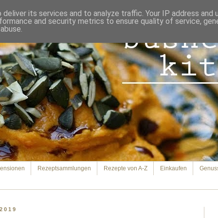
deliver its services and to analyze traffic. Your IP address and
formance and security metrics to ensure quality of service, ge
 abuse.
ensionen
Rezeptsammlungen
Rezepte von A-Z
Einkaufen
Genus
 2019