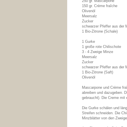
250 gr. Mascarpone
150 gr. Crème fraîche
Olivenöl
Meersalz
Zucker
schwarzer Pfeffer aus der 
1 Bio-Zitrone (Schale)
1 Gurke
1 große rote Chilischote
3 - 4 Zweige Minze
Meersalz
Zucker
schwarzer Pfeffer aus der 
1 Bio-Zitrone (Saft)
Olivenöl
Mascarpone und Crème fraîch
abreiben und dazugeben. De
gebraucht). Die Creme mit
Die Gurke schälen und läng
Streifen schneiden. Die Chi
Minzblätter von den Zweige