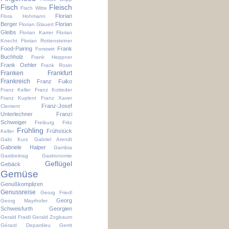
Fisch
Fleisch
Fisch Witte
Florian
Flora Hohmann
Berger
Florian
Florian Glauert
Gleibs
Florian Karrer
Florian
Knecht
Florian Rottensteiner
Food-Pairing
Frank
Forstwirt
Buchholz
Frank Heppner
Frank Oehler
Frank Rosin
Franken
Frankfurt
Frankreich
Franz Fuiko
Franz Keller
Franz Kotteder
Franz Kuplent
Franz Xaver
Franz-Josef
Clement
Unterlechner
Franzi
Schweiger
Freiburg
Fritz
Frühling
Frühstück
Keller
Gabi Kurz
Gabriel Arendt
Gabriele Halper
Gambia
Gastbeitrag
Gastronomie
Geflügel
Gebäck
Gemüse
Genußkomplizen
Genussreise
Georg Friedl
Georg
Georg Mayrhofer
Schweisfurth
Georgien
Gerald Fraidl
Gerald Zogbaum
Gérard Depardieu
Gerrit