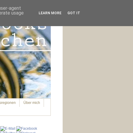
 user-agent
nerate usage
LEARN MORE
GOT IT
sregionen
Über mich