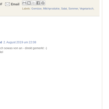
Labels:
Gemüse
,
Milchprodukte
,
Salat
,
Sommer
,
Vegetarisch
,
nd
2. August 2019 um 22:08
ich sowas von an - direkt gemerkt :-)
del