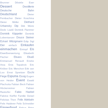
Brunner
Désirée Eser
Dessert
Destillerie
Deutsche Bahn
Deutschland
Dieter
Fembacher
Dieter Koschina
Diethard
Dieter Müller
Urbansky
Dip
Dirk Würtz
Dodo Liadé
Dominik Flammer
Dominik Käppeler
Dominik
Douce Steiner
Lobentanzer
Eckart Witzigmann
Edip Sigl
Einkaufen
Eier
einfach
einmachen
Eis
Eintopf
Eiweißverwertung
Elisabeth
Elsass
Elsaß
Fischer
Emmanuel Renault
Eneko
Atxa
Enis Topalovic
Eric
Kröber
Eric Menchon
Erik van
Eschi
Loo
Ernst Spreitzer
Espuma
Fiege
Essig
Eugen
Event
von Heider
Ewald
Plachutta
Fabian Beck
Fabian
Höckenreiner
Fabian
Fabio Haebel
Rastorfer
Fabrice Kieffer
Familie Geisel
Felix Adebahr
Felicitas Then
Felix Haiderer
Felix Schneider
Fingerfood
Finkus Bripp