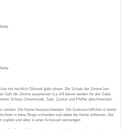
Mühle
Mühle
e mit reichlich Olivenöl glatt rühren. Die Schale der Zitrone fein
n Saft der Zitrone auspressen (ca 3/4 davon werden für den Salat
 einem Schuss Zitronensaft, Salz, Zucker und Pfeffer abschmecken.
s vierteln. Die Kerne herausschneiden. Die Gurkenschiffchen in breite
lischote in feine Ringe schneiden und dabei die Kerne entfernen. Die
n zupfen und alles in einer Schüssel vermengen.