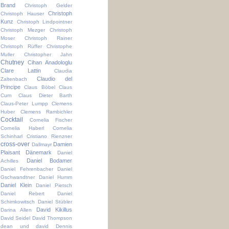
Brand
Christoph Gelder
Christoph
Christoph Hauser
Kunz
Christoph Lindpointner
Christoph Mezger
Christoph
Moser
Christoph Rainer
Christoph Rüffer
Christophe
Muller
Christopher Jahn
Chutney
Cihan Anadologlu
Clare Lattin
Claudia
Claudio del
Zaltenbach
Principe
Claus Böbel
Claus
Curn
Claus Dieter Barth
Claus-Peter Lumpp
Clemens
Huber
Clemens Rambichler
Cocktail
Cornelia Fischer
Cornelia Haberl
Cornelia
Schinharl
Cristiano Rienzner
cross-over
Damien
Dallmayr
Plaisant
Dänemark
Daniel
Daniel Bodamer
Achilles
Daniel Fehrenbacher
Daniel
Gschwandtner
Daniel Humm
Daniel Klein
Daniel Pietsch
Daniel Rebert
Daniel
Schimkowitsch
Daniel Stübler
David Kikillus
Darina Allen
David Seidel
David Thompson
dean und david
Dennis