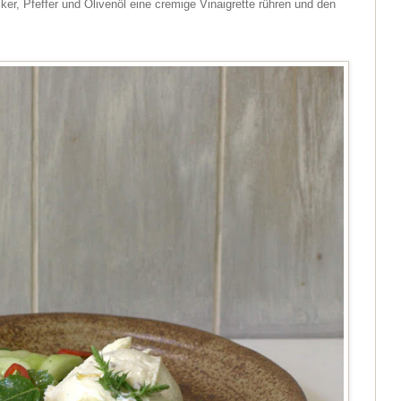
ker, Pfeffer und Olivenöl eine cremige Vinaigrette rühren und den