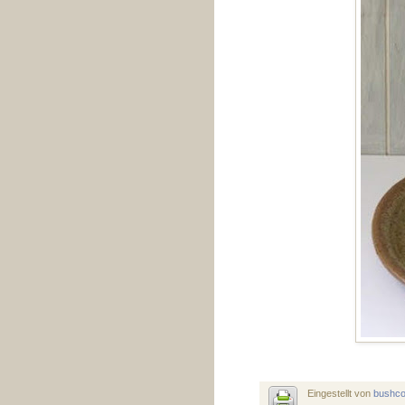
Eingestellt von
bushc