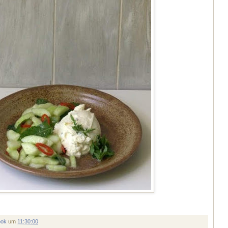
ook
um
11:30:00