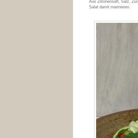
Aus Zitronensaft, Salz, Zuc
Salat damit marinieren.