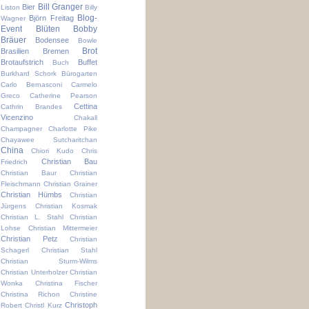
Bill Granger
Bier
Liston
Billy
Blog-
Björn Freitag
Wagner
Event
Blüten
Bobby
Bräuer
Bodensee
Bowle
Brot
Brasilien
Bremen
Brotaufstrich
Buffet
Buch
Burkhard Schork
Bürogarten
Carlo Bernasconi
Carmelo
Greco
Catherine Pearson
Cettina
Cathrin Brandes
Vicenzino
Chakall
Champagner
Charlotte Pike
Chayawee Sutcharitchan
China
Chiori Kudo
Chris
Christian Bau
Friedrich
Christian Baur
Christian
Fleischmann
Christian Grainer
Christian Hümbs
Christian
Jürgens
Christian Kosmak
Christian L. Stahl
Christian
Lohse
Christian Mittermeier
Christian Petz
Christian
Schagerl
Christian Stahl
Christian Sturm-Wilms
Christian Unterholzer
Christian
Wonka
Christina Fischer
Christina Richon
Christine
Christoph
Robert
Christl Kurz