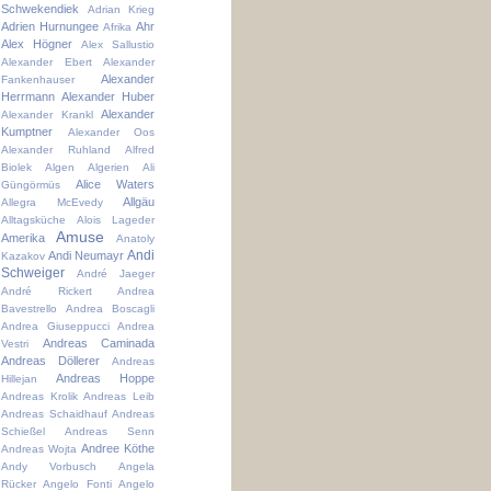
Schwekendiek
Adrian Krieg
Adrien Hurnungee
Ahr
Afrika
Alex Högner
Alex Sallustio
Alexander Ebert
Alexander
Alexander
Fankenhauser
Herrmann
Alexander Huber
Alexander
Alexander Krankl
Kumptner
Alexander Oos
Alexander Ruhland
Alfred
Biolek
Algen
Algerien
Ali
Alice Waters
Güngörmüs
Allgäu
Allegra McEvedy
Alltagsküche
Alois Lageder
Amuse
Amerika
Anatoly
Andi
Andi Neumayr
Kazakov
Schweiger
André Jaeger
André Rickert
Andrea
Bavestrello
Andrea Boscagli
Andrea Giuseppucci
Andrea
Andreas Caminada
Vestri
Andreas Döllerer
Andreas
Andreas Hoppe
Hillejan
Andreas Krolik
Andreas Leib
Andreas Schaidhauf
Andreas
Schießel
Andreas Senn
Andree Köthe
Andreas Wojta
Andy Vorbusch
Angela
Rücker
Angelo Fonti
Angelo