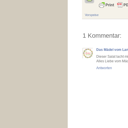
Vorspeise
1 Kommentar:
Das Mädel vom La
Dieser Salat lacht m
Alles Liebe vom Mä
Antworten