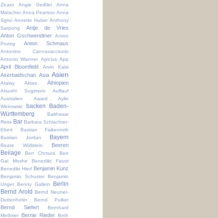
Zicaro
Angie Geißler
Anna
Matscher
Anna Pearson
Anna
Sgroi
Annette Huber
Anthony
Antje de Vries
Sarpong
Anton Gschwendtner
Anton
Anton Schmaus
Pozeg
Antonino Cannavacciuolo
Antonio Wanner
Apicius
App
April Bloomfield
Arvin Kalsi
Asien
Aserbaidschan
Asia
Äthiopien
Atalay Aktas
Atsushi Sugimoto
Auflauf
Australien
Award
Aylin
backen
Baden-
Weirowski
Württemberg
Balthasar
Bar
Ress
Barbara Schlachter-
Ebert
Bastian Falkenroth
Bayern
Bastian Jordan
Beeren
Beate Wöllstein
Beilage
Ben Chmura
Ben
Gal Moshe
Benedikt Faust
Benjamin Kunz
Benedikt Hierl
Benjamin Schuster
Benjamin
Berlin
Unger
Benny Gallein
Bernd Arold
Bernd Neuner-
Duttenhofer
Bernd Pulker
Bernd Siefert
Bernhard
Bernie Rieder
Meßmer
Beth