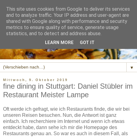
This site uses cookies from Google to deliver its services
and to analyze traffic. Your IP address and user-agent are
shared with Google along with performance and security
metrics to ensure quality of service, generate usage
statistics, and to detect and address abuse.
LEARN MORE
GOT IT
▼
Mittwoch, 9. Oktober 2019
fine dining in Stuttgart: Daniel Stübler im
Restaurant Meister Lampe
Oft werde ich gefragt, wie ich Restaurants finde, die wir bei
unseren Reisen besuchen. Nun, die Antwort ist ganz
einfach. Ich recherchiere im Internet und wenn ich etwas
entdeckt habe, dann sehe ich mir die Homepage des
Restaurants genau an. So war es auch in diesem Fall, als