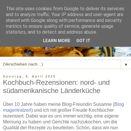
This site uses cookies from Google to deliver its services
and to analyze traffic. Your IP address and user-agent are
shared with Google along with performance and security
metrics to ensure quality of service, generate usage
statistics, and to detect and address abuse.
LEARN MORE
GOT IT
▼
Sonntag, 6. April 2025
Kochbuch-Rezensionen: nord- und
südamerikanische Länderküche
Über 10 Jahre haben meine Blog-Freundin Susanne (
Blog
magentratzerl
) und ich mit großer Freude Kochbücher
rezensiert. Dabei war es uns immer wichtig, eine eigene
Meinung zu haben und Gerichte nachzukochen, um die
Qualität der Rezepte zu beurteilen. Schön, dass wir nun