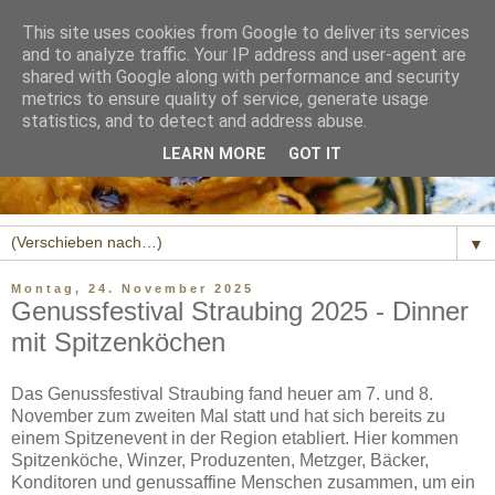
This site uses cookies from Google to deliver its services
and to analyze traffic. Your IP address and user-agent are
shared with Google along with performance and security
metrics to ensure quality of service, generate usage
statistics, and to detect and address abuse.
LEARN MORE
GOT IT
▼
Montag, 24. November 2025
Genussfestival Straubing 2025 - Dinner
mit Spitzenköchen
Das Genussfestival Straubing fand heuer am 7. und 8.
November zum zweiten Mal statt und hat sich bereits zu
einem Spitzenevent in der Region etabliert. Hier kommen
Spitzenköche, Winzer, Produzenten, Metzger, Bäcker,
Konditoren und genussaffine Menschen zusammen, um ein