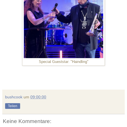
Special Gueststar: "Haindling"
bushcook
um
09:00:00
Teilen
Keine Kommentare: