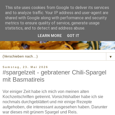
This site uses cookies from Google to deliver its services
and to analyze traffic. Your IP address and user-agent are
shared with Google along with performance and security
metrics to ensure quality of service, generate usage
statistics, and to detect and address abuse.
LEARN MORE
GOT IT
▼
Samstag, 23. Mai 2026
#spargelzeit - gebratener Chili-Spargel
mit Basmatireis
Vor einiger Zeit habe ich mich von meinen alten
Kochzeitschriften getrennt. Vorsichtshalber habe ich sie
nochmals durchgeblättert und mir einige Rezepte
aufgehoben, die interessant ausgesehen haben. Darunter
war dieses mit grünem Spargel und Reis.