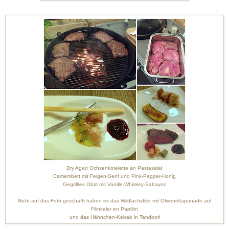
Dry Aged Ochsenkotelette an Pastasalat
Camembert mit Feigen-Senf und Pink-Pepper-Honig
Gegrilltes Obst mit Vanille-Whiskey-Sabayon
Nicht auf das Foto geschafft haben es das Wildlachsfilet mit Olivenöltapanade auf
Filinitaler en Papillot
und das Hähnchen-Kebab in Tandoori