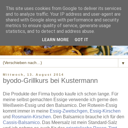
This site uses cookies from Google to deliver its services
and to analyze traffic. Your IP address and user-agent are
shared with Google along with performance and security
metrics to ensure quality of service, generate usage
statistics, and to detect and address abuse.
LEARN MORE
GOT IT
▼
Mittwoch, 13. August 2014
byodo-Grillkurs bei Kustermann
Die Produkte der Firma byodo kaufe ich schon lange. Für
meine selbst gemachten Essige verwende ich gerne den
Weißwein-Essig und den Balsamico. Der Rotwein-Essig
kommt immer in meine
Essig-Zwetschgen
,
Essig-Kirschen
und
Rosmarin-Kirschen
. Den Balsamico brauche ich für den
Cassis-Balsamico
. Das Meersalz ist mein Standard-Salz