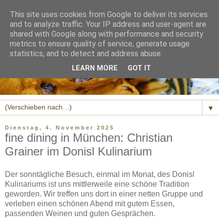
This site uses cookies from Google to deliver its services
and to analyze traffic. Your IP address and user-agent are
shared with Google along with performance and security
metrics to ensure quality of service, generate usage
statistics, and to detect and address abuse.
LEARN MORE
GOT IT
▼
Dienstag, 4. November 2025
fine dining in München: Christian
Grainer im Donisl Kulinarium
Der sonntägliche Besuch, einmal im Monat, des Donisl
Kulinariums ist uns mittlerweile eine schöne Tradition
geworden. Wir treffen uns dort in einer netten Gruppe und
verleben einen schönen Abend mit gutem Essen,
passenden Weinen und guten Gesprächen.