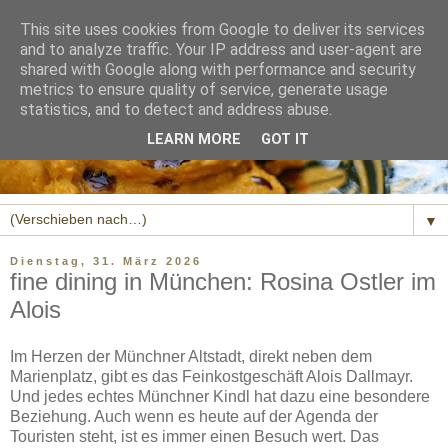
This site uses cookies from Google to deliver its services
and to analyze traffic. Your IP address and user-agent are
shared with Google along with performance and security
metrics to ensure quality of service, generate usage
statistics, and to detect and address abuse.
LEARN MORE
GOT IT
▼
Dienstag, 31. März 2026
fine dining in München: Rosina Ostler im
Alois
Im Herzen der Münchner Altstadt, direkt neben dem
Marienplatz, gibt es das Feinkostgeschäft Alois Dallmayr.
Und jedes echtes Münchner Kindl hat dazu eine besondere
Beziehung. Auch wenn es heute auf der Agenda der
Touristen steht, ist es immer einen Besuch wert. Das